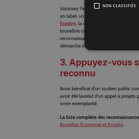
NON CLASSIFIÉS
Valorisez l’engagement de votre entr
un label, une certification ou un agrém
Ecodyn
, la certification
B-Corp
, le ré
bruxellois comme
ShiftingPact
propos
reconnaissance couvrant à la fois l’e
démarche intégrée.
3. Appuyez-vous su
reconnu
Avoir bénéficié d’un soutien public 
avoir été lauréat d’un appel à projets
votre exemplarité.
La liste complète des reconnaissances 
Bruxelles Économie et Emploi
.