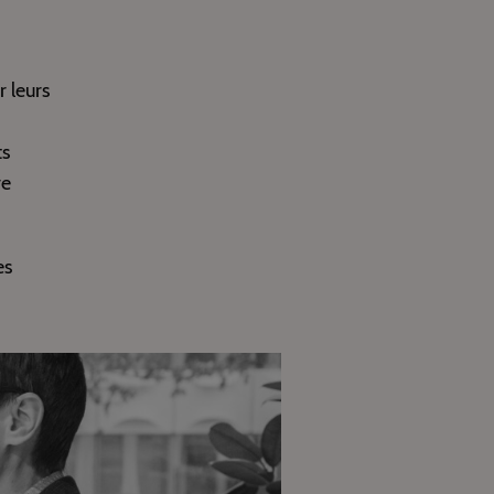
r leurs
ts
re
es