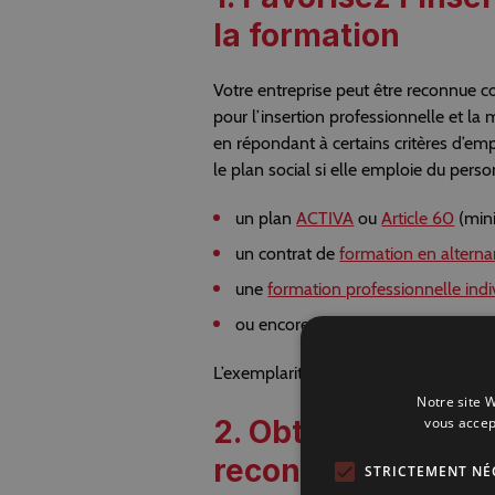
la formation
Votre entreprise peut être reconnue c
pour l’insertion professionnelle et 
en répondant à certains critères d’emp
le plan social si elle emploie du person
un plan
ACTIVA
ou
Article 60
(mini
un contrat de
formation en altern
une
formation professionnelle indiv
ou encore l’accueil d’un
stagiaire F
L’exemplarité sociale peut également ê
Notre site W
2. Obtenez un labe
vous accep
reconnue
STRICTEMENT NÉ