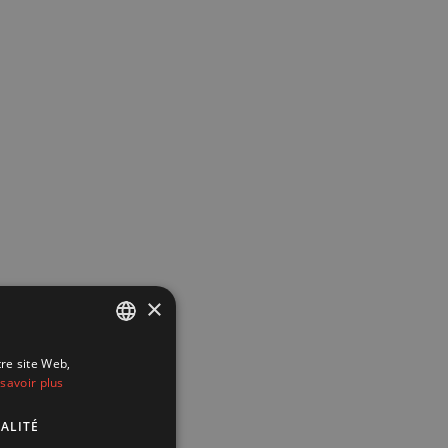
×
tre site Web,
FRENCH
savoir plus
DUTCH
ALITÉ
ENGLISH