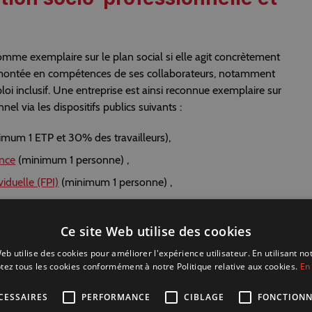
omme exemplaire sur le plan social si elle agit concrètement
la montée en compétences de ses collaborateurs, notamment
loi inclusif. Une entreprise est ainsi reconnue exemplaire sur
nel via les dispositifs publics suivants :
mum 1 ETP et 30% des travailleurs),
ance
(minimum 1 personne) ,
iduelle (FPI)
(minimum 1 personne) ,
IRST
(minimum 1 personne).
Ce site Web utilise des cookies
tre inclue dans des labels spécifiques.
eb utilise des cookies pour améliorer l'expérience utilisateur. En utilisant no
l ou une certification
tez tous les cookies conformément à notre Politique relative aux cookies.
En 
CESSAIRES
PERFORMANCE
CIBLAGE
FONCTIONN