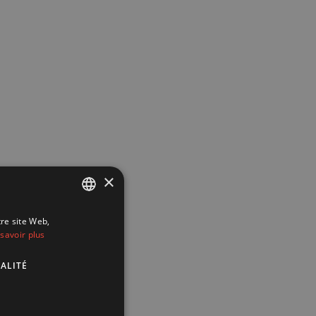
×
tre site Web,
FRENCH
savoir plus
DUTCH
ALITÉ
ENGLISH