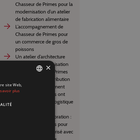
Chasseur de Primes pour la
modernisation d’un atelier
de fabrication alimentaire
L’accompagnement de
Chasseur de Primes pour
un commerce de gros de
poissons
Un atelier d’architecture
finance sa modernisation
×
avec Chasseur de Primes
Commerce de distribution
tre site Web,
FRENCH
de boissons : comment
savoir plus
56.243 € de primes ont
DUTCH
sécurisé un projet logistique
ALITÉ
ENGLISH
et digital
Commerce de décoration :
39.235 € de primes pour
un lancement sécurisé avec
Chasseur de Primes