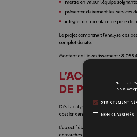
mettre en valeur l’équipe soignante
présenter clairement les services de 
intégrer un formulaire de prise de 
Le projet comprenait l’analyse des bes
complet du site.
Montant de l’investissement :
8.055 
L’ACCOMPAG
Notre site W
DE PRIMES
vous accep
STRICTEMENT NÉ
Dès l’analyse du projet,
Chasseur de 
dossier dans le cadre des aides à la
di
NON CLASSIFIÉS
L’objectif était clair : activer le bon 
démarches pour la dirigeante.