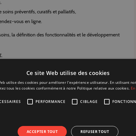
,
soins préventifs, curatifs et palliatifs,
rendez-vous en ligne.
oins, la définition des fonctionnalités et le développement
€
.
NEMENT DE CHASSEUR
Ce site Web utilise des cookies
eb utilise des cookies pour améliorer l'expérience utilisateur. En utilisant no
tez tous les cookies conformément à notre Politique relative aux cookies.
En 
CESSAIRES
PERFORMANCE
CIBLAGE
FONCTIONN
Primes
a confirmé l’éligibilité de l’activité et structuré le
gitalisation
accessibles en Région bruxelloise.
dispositif, au bon moment, sans complexifier inutilement les
ACCEPTER TOUT
REFUSER TOUT