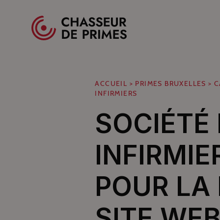
Spécialistes des primes pour professionnels
ACCUEIL
>
PRIMES BRUXELLES
>
C
INFIRMIERS
SOCIÉTÉ 
INFIRMIE
POUR LA
SITE WE