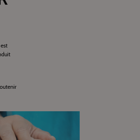
est
nduit
soutenir