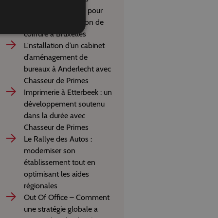
67.200 € de prime pour
l’ouverture d’un salon de
coiffure à Bruxelles
L'nstallation d’un cabinet
d’aménagement de
bureaux à Anderlecht avec
Chasseur de Primes
Imprimerie à Etterbeek : un
développement soutenu
dans la durée avec
Chasseur de Primes
Le Rallye des Autos :
moderniser son
établissement tout en
optimisant les aides
régionales
Out Of Office – Comment
une stratégie globale a