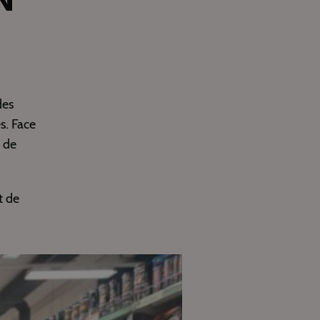
des
s. Face
r de
t de