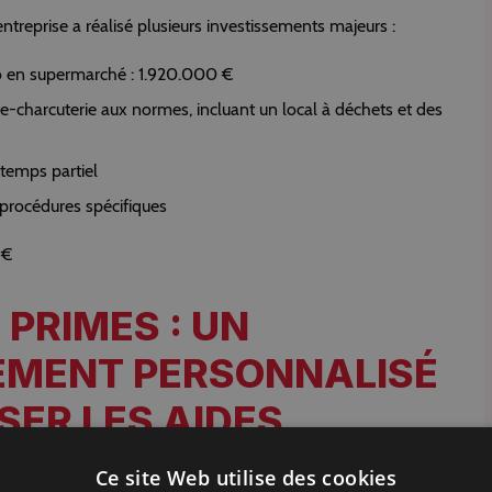
ntreprise a réalisé plusieurs investissements majeurs :
 en supermarché : 1.920.000 €
rie-charcuterie aux normes, incluant un local à déchets et des
temps partiel
 procéd
ures spécifiques
 €
PRIMES : UN
MENT PERSONNALISÉ
SER LES AIDES
Ce site Web utilise des cookies
e, Chasseur de Primes a accompagné l’entreprise à chaque