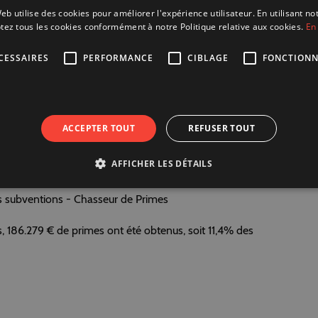
eb utilise des cookies pour améliorer l'expérience utilisateur. En utilisant no
tez tous les cookies conformément à notre Politique relative aux cookies.
En 
les selon la nature des dépenses (équipement, personnel,
CESSAIRES
PERFORMANCE
CIBLAGE
FONCTIONN
iers de subvention
t effectif des primes
ACCEPTER TOUT
REFUSER TOUT
de dépenses couvertes
AFFICHER LES DÉTAILS
raphie récapitulative ci-dessous :
is, 186.279 € de primes ont été obtenus, soit 11,4% des