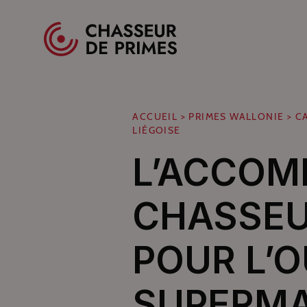
Spécialistes des primes pour professionnels
ACCUEIL
>
PRIMES WALLONIE
>
C
LIÉGOISE
L’ACCOM
CHASSEU
POUR L’
SUPERMA