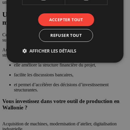
une part significative du programme d’investissement.
Un levier déterminant pour accélérer la
ACCEPTER TOUT
modernisation
Ce financement a permis de réduire fortement l’effort financier
REFUSER TOUT
supporté par l’entreprise et de sécuriser son plan d’investissement.
Au-delà du montant obtenu, ce type de prime joue un rôle
AFFICHER LES DÉTAILS
stratégique :
elle améliore la structure financière du projet,
facilite les discussions bancaires,
et permet d’accélérer des décisions d’investissement
structurantes.
Vous investissez dans votre outil de production en
Wallonie ?
Acquisition de machines, modernisation d’atelier, digitalisation
industrielle…