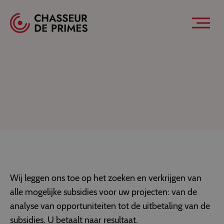
Spécialistes des primes pour professionnels
Menu 
PREMIES
HOE HET WERKT
HOME
HOE HET WERKT
Wij leggen ons toe op het zoeken en verkrijgen van
alle mogelijke subsidies voor uw projecten: van de
analyse van opportuniteiten tot de uitbetaling van de
subsidies. U betaalt naar resultaat.