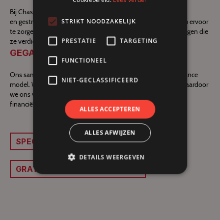
Bij Chasseur de Primes hanteren we een persoonlijke
STRIKT NOODZAKELIJK
en gestructureerde aanpak. We werken nauw met u samen om ervoor
te zorgen dat uw projecten de aandacht en ondersteuning krijgen die
PRESTATIE
TARGETING
ze verdienen.
GEGARANDEERDE RESULTATEN
FUNCTIONEEL
Ons samenwerking is risicoloos dankzij ons pay-for-performance
NIET-GECLASSIFICEERD
model. We worden alleen betaald als u de premies behaalt, waardoor
we ons volledig engagement voor het maximaliseren van uw
financiële succes.
ALLES ACCEPTEREN
ALLES AFWIJZEN
SPECIFIEKE PREMIES KRIJGEN
DETAILS WEERGEVEN
GRATIS ALGEMEEN DIAGNOSE