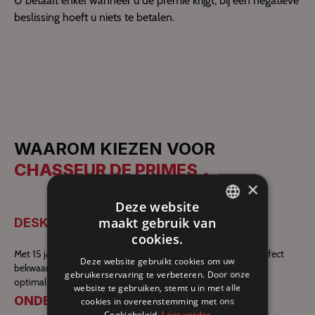
U betaalt enkel wanneer u de premie krijgt; bij een negatieve
beslissing hoeft u niets te betalen.
WAAROM KIEZEN VOOR
CHASSEUR DE PRIMES
×
Deze website
maakt gebruik van
DESKUNDIGHEID
FRENCH
cookies.
DUTCH
Met 15 jaar ervaring op het terrein is ons team van experts perfect
Deze website gebruikt cookies om uw
bekwaam om de subsidiemogelijkheden te identificeren en te
gebruikerservaring te verbeteren. Door onze
ENGLISH
optimaliseren die het best bij uw projecten passen.
website te gebruiken, stemt u in met alle
ONDERSTEUNING
cookies in overeenstemming met ons
Cookiebeleid.
Lees verder