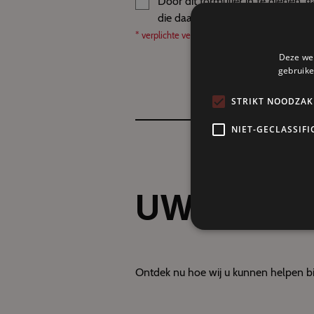
Door dit formulier in te dienen,
die daaruit kan voortvloeien. Zie
* verplichte velden
Deze web
gebruike
STRIKT NOODZAK
NIET-GECLASSIFI
UW VERT
Ontdek nu hoe wij u kunnen helpen bij