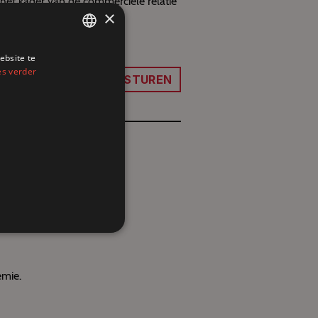
 het kader van de commerciële relatie
×
ebsite te
FRENCH
es verder
STUREN
DUTCH
ENGLISH
emie.