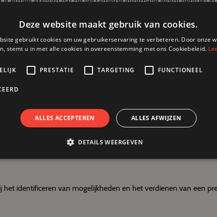
 ga ik ermee akkoord dat de verzamelde informatie wordt gebruikt in
het privacybeleid
. *
Deze website maakt gebruik van cookies.
site gebruikt cookies om uw gebruikerservaring te verbeteren. Door onze w
n, stemt u in met alle cookies in overeenstemming met ons Cookiebeleid.
Le
ELIJK
PRESTATIE
TARGETING
FUNCTIONEEL
CEERD
ALLES ACCEPTEREN
ALLES AFWIJZEN
ROUWDE PARTNER
DETAILS WEERGEVEN
 het identificeren van
mogelijkheden en het verdienen van een pr