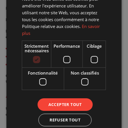
DUTCH
améliorer l'expérience utilisateur. En
Les projets évoluent.
ENGLISH
utilisant notre site Web, vous acceptez
tous les cookies conformément à notre
Les dispositifs de subsides évoluent également.
Politique relative aux cookies.
En savoir
Il est donc utile de revoir régulièrement la stratégie afin de tenir
plus
compte :
Strictement
Performance
Ciblage
des nouveaux projets ;
nécessaires
des priorités de l’entreprise ;
des évolutions des aides disponibles.
Fonctionnalité
Non classifiés
Cette démarche permet de conserver une vision cohérente dans le
temps.
À retenir
ACCEPTER TOUT
Une stratégie de subsides est un processus continu, pas une
démarche ponctuelle.
REFUSER TOUT